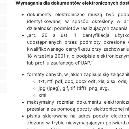
Wymagania dla dokumentów elektronicznych dos
dokumenty elektroniczne muszą być podp
identyfikowanej w sposób określony w art
działalności podmiotów realizujących zadania 
„art. 20 a ust. 1 Identyfikacja użytko
udostępnianych przez podmioty określone 
kwalifikowanego certyfikatu przy zachowani
18 września 2001 r. o podpisie elektronicznym
lub profilu zaufanego ePUAP.”
formaty danych, w jakich zapisuje się załączn
txt, rtf, pdf, doc, docx odt, xls, xlsx, ods,
jpg (jpeg), gif, tif (tiff), png, svg,
xml,
maksymalny rozmiar dokumentu elektronicz
przesłania za pomocą poczty elektronicznej n
pisma skierowane na adres poczty elektroni
złożone w trybie niewymagającym potwierdze