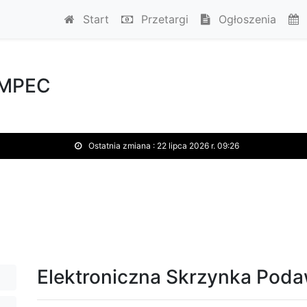
Start
Przetargi
Ogłoszenia
MPEC
Ostatnia zmiana :
22 lipca 2026 r. 09:26
Elektroniczna Skrzynka Pod