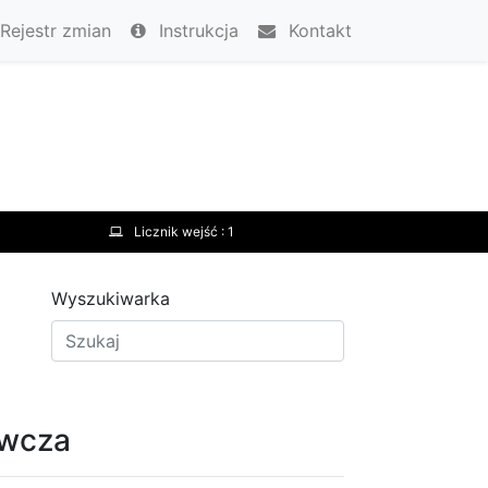
Rejestr zmian
Instrukcja
Kontakt
Licznik wejść :
1
Wyszukiwarka
awcza