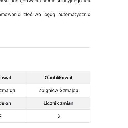
eksu postępowania administracyjnego lub
amowanie złośliwe będą automatycznie
tował
Opublikował
Szmajda
Zbigniew Szmajda
dsłon
Licznik zmian
7
3