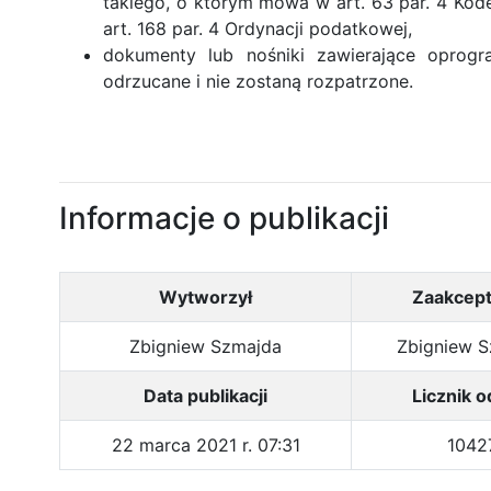
takiego, o którym mowa w art. 63 par. 4 Kod
art. 168 par. 4 Ordynacji podatkowej,
dokumenty lub nośniki zawierające oprogr
odrzucane i nie zostaną rozpatrzone.
Informacje o publikacji
Wytworzył
Zaakcep
Zbigniew Szmajda
Zbigniew 
Data publikacji
Licznik o
22 marca 2021 r. 07:31
1042