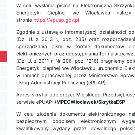
W celu wysłania pisma na Elektroniczną Skrzynk
Energetyki Cieplnej we Włocławku należ
stronie
https://epuap.gov.pl
Zgodnie z ustawą o informatyzacji działalności p
(Dz. U. z 2013 r., poz. 235) oraz rozporządze
sporządzania pism w formie dokumentów elek
elektronicznych oraz udostępniania formularzy, w
(Dz. U. z 2011 r. Nr 206, poz. 1216) pragniemy po
Energetyki cieplnej we Włocławku uruchomiło Elek
w ramach opracowanej przez Ministerstwo Spraw 
Usług Administracji Publicznej (ePUAP).
Adres skrytki odbiorczej Miejskiego Przedsiębio
serwisie ePUAP:
/MPECWloclawek/SkrytkaESP
W celu złożenia dokumentu elektronicznego na
bezpiecznym podpisem elektronicznym wyg
kwalifikowany wydany przez dowolnego polski